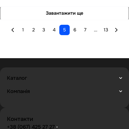
Завантажити ще
1
2
3
4
5
6
7
...
13
Каталог
Компанія
Контакти
+38 (067) 425 27 27