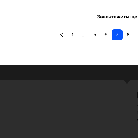
Завантажити ще
1
...
5
6
7
8