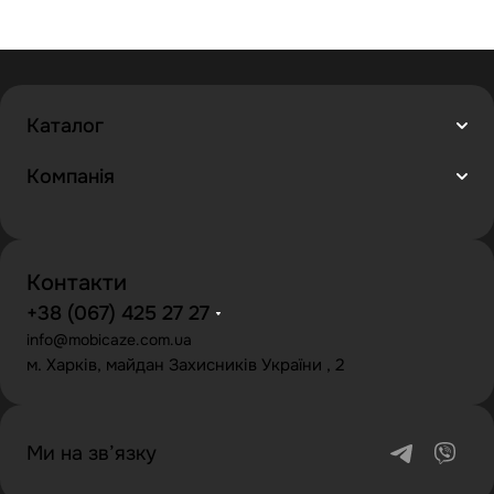
Каталог
Компанія
Контакти
+38 (067) 425 27 27
info@mobicaze.com.ua
м. Харків, майдан Захисників України , 2
Ми на зв’язку