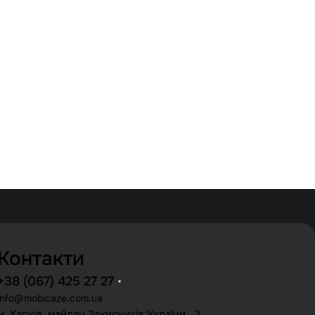
Контакти
+38 (067) 425 27 27
info@mobicaze.com.ua
м. Харків, майдан Захисників України , 2