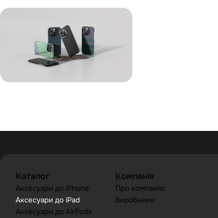
Каталог
Компанія
Аксесуари до iPhone
Про компанію
Аксесуари до iPad
Виробники
Аксесуари до AirPods