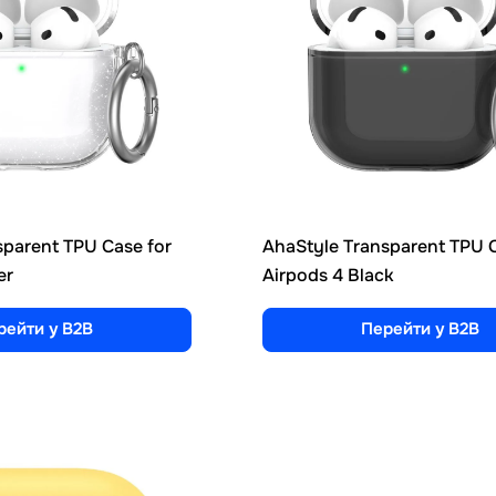
sparent TPU Case for
AhaStyle Transparent TPU C
er
Airpods 4 Black
рейти у B2B
Перейти у B2B