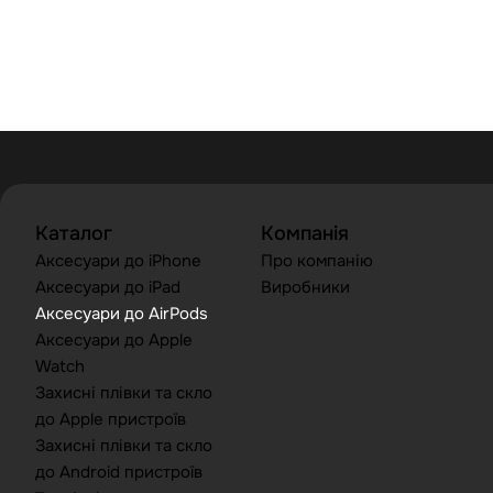
Каталог
Компанія
Аксесуари до iPhone
Про компанію
Аксесуари до iPad
Виробники
Аксесуари до AirPods
Аксесуари до Apple
Watch
Захисні плівки та скло
до Apple пристроїв
Захисні плівки та скло
до Android пристроїв