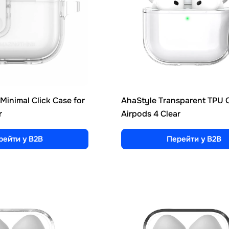
inimal Click Case for
AhaStyle Transparent TPU C
r
Airpods 4 Clear
рейти у B2B
Перейти у B2B