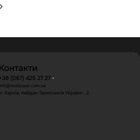
Контакти
+38 (067) 425 27 27
info@mobicaze.com.ua
м. Харків, майдан Захисників України , 2