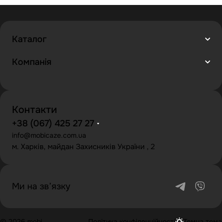
Каталог
Компанія
Контакти
+38 (067) 425 27 27
info@mobicaze.com.ua
м. Харків, майдан Захисників України , 2
Ми на зв’язку
© 2026 mobi
Політика конфіденційності
Темна тема