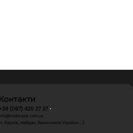
Контакти
+38 (067) 425 27 27
info@mobicaze.com.ua
м. Харків, майдан Захисників України , 2