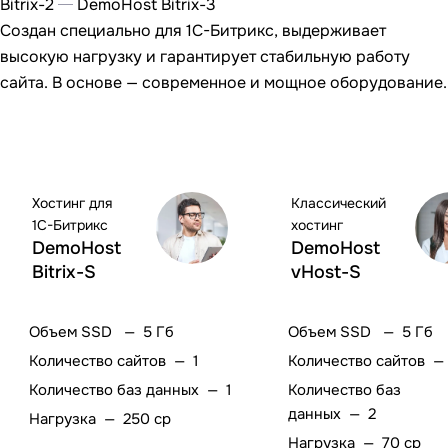
Bitrix-2
DemoHost Bitrix-3
Создан специально для 1С-Битрикс, выдерживает
высокую нагрузку и гарантирует стабильную работу
сайта. В основе — современное и мощное оборудование.
Хостинг для
Классический
1С-Битрикс
хостинг
DemoHost
DemoHost
Bitrix-S
vHost-S
Объем SSD
—
5 Гб
Объем SSD
—
5 Гб
Количество сайтов
—
1
Количество сайтов
Количество баз данных
—
1
Количество баз
данных
—
2
Нагрузка
—
250 cp
Нагрузка
—
70 cp