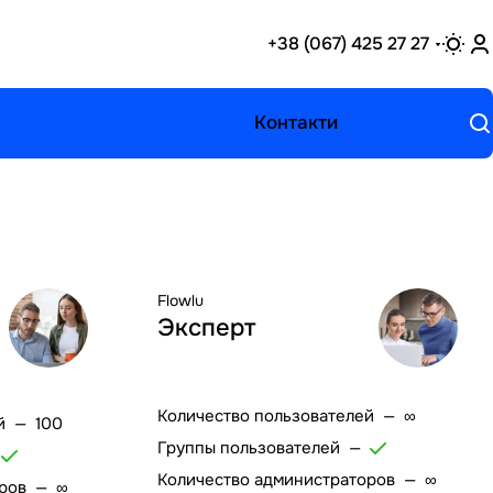
+38 (067) 425 27 27
Контакти
Flowlu
Эксперт
Количество пользователей
—
∞
й
—
100
Группы пользователей
—
—
Количество администраторов
—
∞
ров
—
∞