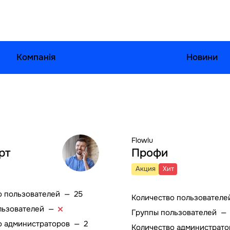
Компанія
Новини
Flowlu
рт
Профи
Акция
Хит
о пользователей
—
25
Количество пользователе
льзователей
—
Группы пользователей
о администраторов
—
2
Количество администрато