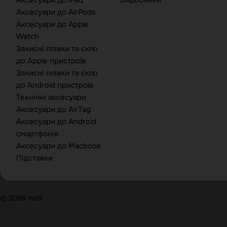
Аксесуари до iPad
Виробники
Аксесуари до AirPods
Аксесуари до Apple
Watch
Захисні плівки та скло
до Apple пристроїв
Захисні плівки та скло
до Android пристроїв
Технічні аксесуари
Аксесуари до AirTag
Аксесуари до Android
смартфонів
Аксесуари до Macbook
Підставки
© 2026 mobi