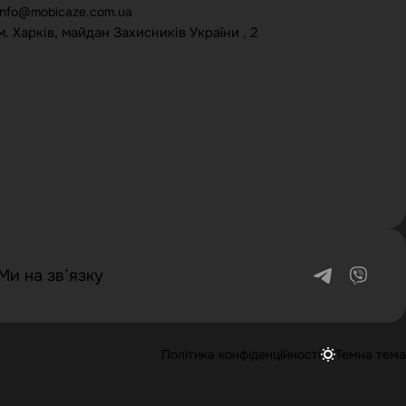
info@mobicaze.com.ua
м. Харків, майдан Захисників України , 2
Ми на зв’язку
Політика конфіденційності
Темна тема