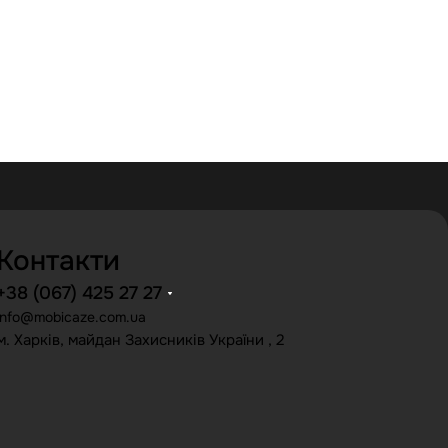
Контакти
+38 (067) 425 27 27
info@mobicaze.com.ua
м. Харків, майдан Захисників України , 2