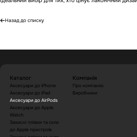
Ідеальний вибір для тих, хто цінує лаконічний диза
Назад до списку
Каталог
Компанія
Аксесуари до iPhone
Про компанію
Аксесуари до iPad
Виробники
Аксесуари до AirPods
Аксесуари до Apple
Watch
Захисні плівки та скло
до Apple пристроїв