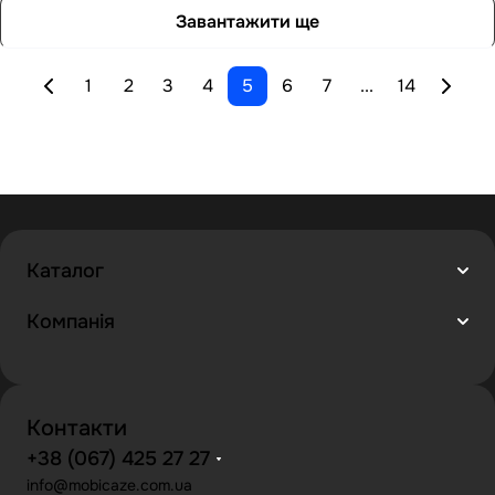
Завантажити ще
1
2
3
4
5
6
7
...
14
Каталог
Компанія
Контакти
+38 (067) 425 27 27
info@mobicaze.com.ua