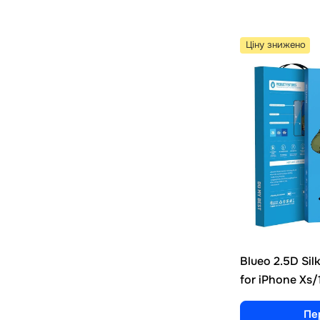
Ціну знижено
Blueo 2.5D Sil
for iPhone Xs/
Пе