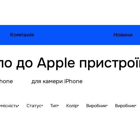
Компанія
Новини
ло до Apple пристрої
Phone
для камери iPhone
місність
Статус
Тип
Колір
Виробник
Виробник