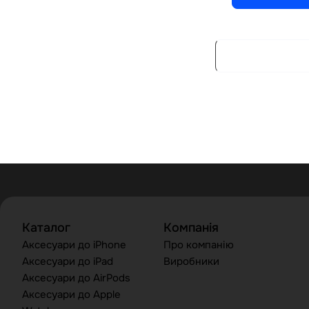
Каталог
Компанія
Аксесуари до iPhone
Про компанію
Аксесуари до iPad
Виробники
Аксесуари до AirPods
Аксесуари до Apple