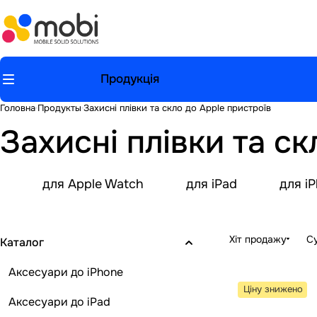
Продукція
Головна
Продукты
Захисні плівки та скло до Apple пристроїв
Захисні плівки та ск
для Apple Watch
для iPad
для i
Хіт продажу
Су
Каталог
Аксесуари до iPhone
Ціну знижено
Аксесуари до iPad