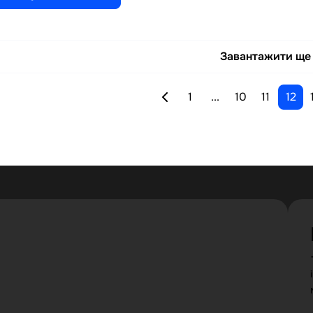
Завантажити ще
1
...
10
11
12