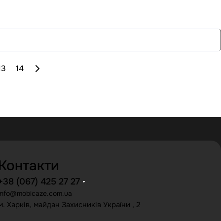
13
14
Контакти
+38 (067) 425 27 27
info@mobicaze.com.ua
м. Харків, майдан Захисників України , 2