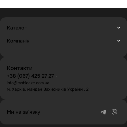
Каталог
Компанія
Контакти
+38 (067) 425 27 27
info@mobicaze.com.ua
м. Харків, майдан Захисників України , 2
Ми на зв’язку