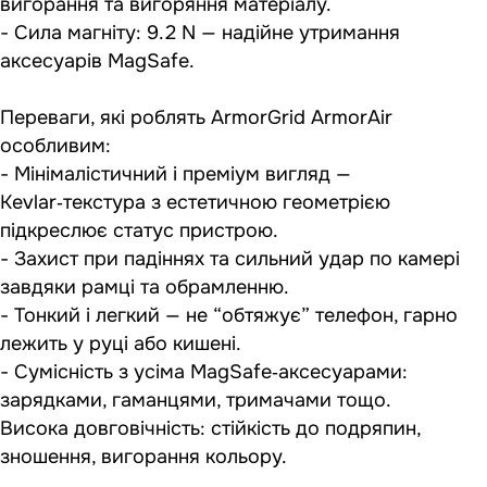
вигорання та вигоряння матеріалу.
- Сила магніту: 9.2 N — надійне утримання
аксесуарів MagSafe.
Переваги, які роблять ArmorGrid ArmorAir
особливим:
- Мінімалістичний і преміум вигляд —
Kevlar‑текстура з естетичною геометрією
підкреслює статус пристрою.
- Захист при падіннях та сильний удар по камері
завдяки рамці та обрамленню.
- Тонкий і легкий — не “обтяжує” телефон, гарно
лежить у руці або кишені.
- Сумісність з усіма MagSafe‑аксесуарами:
зарядками, гаманцями, тримачами тощо.
Висока довговічність: стійкість до подряпин,
зношення, вигорання кольору.