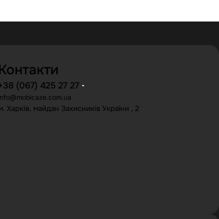
Контакти
+38 (067) 425 27 27
info@mobicaze.com.ua
м. Харків, майдан Захисників України , 2