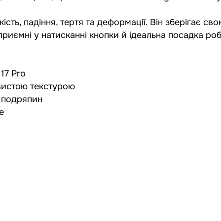
ть, падіння, тертя та деформації. Він зберігає сво
, приємні у натисканні кнопки й ідеальна посадка р
17 Pro
овистою текстурою
д подряпин
e