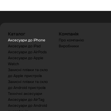
Каталог
Компанія
Аксесуари до iPhone
Про компанію
Аксесуари до iPad
Виробники
Аксесуари до AirPods
Аксесуари до Apple
Watch
Захисні плівки та скло
до Apple пристроїв
Захисні плівки та скло
до Android пристроїв
Технічні аксесуари
Аксесуари до AirTag
Аксесуари до Android