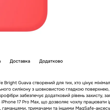
а
Доставка
Додатково
afe Bright Guava створений для тих, хто цінує мініма
льного силікону з шовковистою гладкою поверхнею, 
ікрофібри забезпечує додатковий рівень захисту, з
з iPhone 17 Pro Max, що дозволяє чохлу працювати 
и, гаманцями, тримачами та іншими MagSafe-аксес