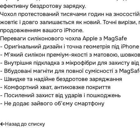
ефективну бездротову зарядку.
Чохол протестований тисячами годин на зносостійкіс
жовтіє і довго залишається як новий. Точні вирізи
продовженням вашого iPhone.
Переваги силіконового чохла Apple з MagSafe
- Оригінальний дизайн і точна геометрія під iPhone 
- М’який силікон преміум-якості з матовою, шовк
- Внутрішня підкладка з мікрофібри для захисту ві
- Вбудовані магніти для повної сумісності з MagSaf
- Швидке та надійне бездротове заряджання
- Комфортний хват, антиковзке покриття
- Посилений захист від ударів і пошкоджень
- Не додає зайвого об’єму смартфону
Назад до списку