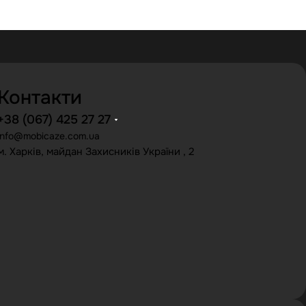
Контакти
+38 (067) 425 27 27
info@mobicaze.com.ua
м. Харків, майдан Захисників України , 2