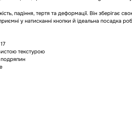
ть, падіння, тертя та деформації. Він зберігає сво
, приємні у натисканні кнопки й ідеальна посадка р
 17
овистою текстурою
д подряпин
e