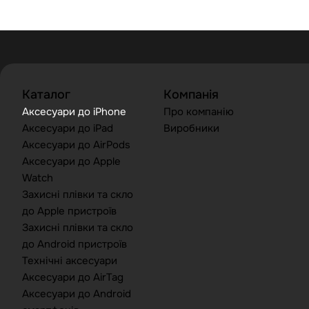
Каталог
Компанія
Аксесуари до iPhone
Про компанію
Аксесуари до iPad
Виробники
Аксесуари до AirPods
Аксесуари до Apple
Watch
Захисні плівки та скло
до Apple пристроїв
Захисні плівки та скло
до Android пристроїв
Технічні аксесуари
Аксесуари до AirTag
Аксесуари до Android