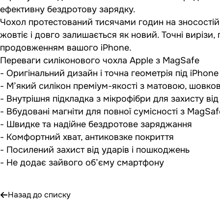
ефективну бездротову зарядку.
Чохол протестований тисячами годин на зносостійкіс
жовтіє і довго залишається як новий. Точні вирізи
продовженням вашого iPhone.
Переваги силіконового чохла Apple з MagSafe
- Оригінальний дизайн і точна геометрія під iPhone
- М’який силікон преміум-якості з матовою, шовк
- Внутрішня підкладка з мікрофібри для захисту ві
- Вбудовані магніти для повної сумісності з MagSaf
- Швидке та надійне бездротове заряджання
- Комфортний хват, антиковзке покриття
- Посилений захист від ударів і пошкоджень
- Не додає зайвого об’єму смартфону
Назад до списку