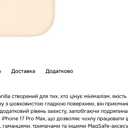
а
Доставка
Додатково
anilla створений для тих, хто цінує мінімалізм, якіст
ну з шовковистою гладкою поверхнею, він приємний
є додатковий рівень захисту, запобігаючи подряпин
з iPhone 17 Pro Max, що дозволяє чохлу працювати 
и, гаманцями, тримачами та іншими MagSafe-аксес