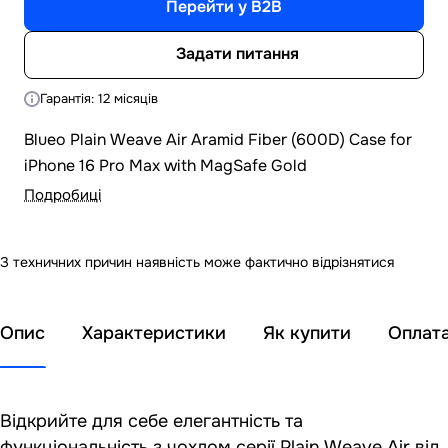
Перейти у B2B
Задати питання
Гарантія: 12 місяців
Blueo Plain Weave Air Aramid Fiber (600D) Case for
iPhone 16 Pro Max with MagSafe Gold
Подробиці
З техничних причин наявність може фактично відрізнятися
Опис
Характеристики
Як купити
Оплат
Відкрийте для себе елегантність та
функціональність з чохлом серії Plain Weave Air від