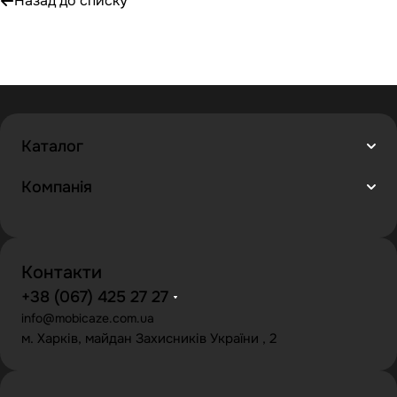
Назад до списку
Каталог
Компанія
Контакти
+38 (067) 425 27 27
info@mobicaze.com.ua
м. Харків, майдан Захисників України , 2