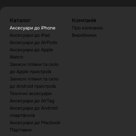
Каталог
Компанія
Аксесуари до iPhone
Про компанію
Аксесуари до iPad
Виробники
Аксесуари до AirPods
Аксесуари до Apple
Watch
Захисні плівки та скло
до Apple пристроїв
Захисні плівки та скло
до Android пристроїв
Технічні аксесуари
Аксесуари до AirTag
Аксесуари до Android
смартфонів
Аксесуари до Macbook
Підставки