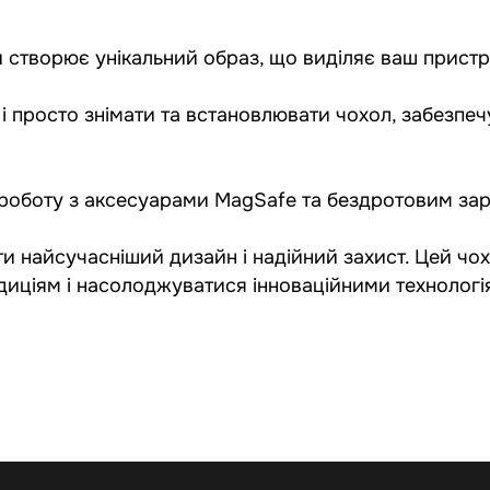
и створює унікальний образ, що виділяє ваш пристр
 і просто знімати та встановлювати чохол, забезпе
 роботу з аксесуарами MagSafe та бездротовим за
и найсучасніший дизайн і надійний захист. Цей чох
адиціям і насолоджуватися інноваційними технолог