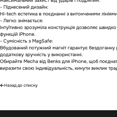
максимальний захист від ударів і подряпин.
- Піднесений дизайн:
Hi-tech естетика в поєднанні з витонченими лініям
- Легко знімається:
Інтуїтивно зрозуміла конструкція дозволяє швидко
функцій iPhone.
- Сумісність з MagSafe:
Вбудований потужний магніт гарантує бездоганну
додаткову зручність у використанні.
Обирайте Mecha від Benks для iPhone, щоб поєднат
виразити свою індивідуальність, кинути виклик тр
Назад до списку