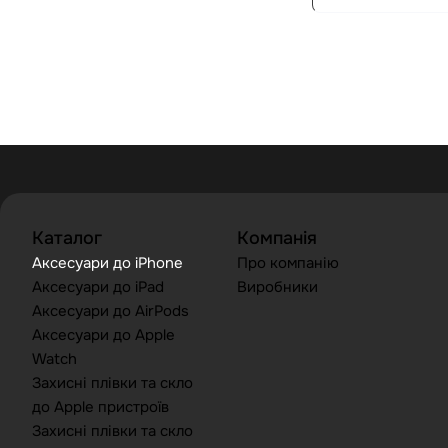
Каталог
Компанія
Аксесуари до iPhone
Про компанію
Аксесуари до iPad
Виробники
Аксесуари до AirPods
Аксесуари до Apple
Watch
Захисні плівки та скло
до Apple пристроїв
Захисні плівки та скло