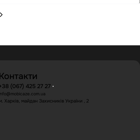
Контакти
+38 (067) 425 27 27
info@mobicaze.com.ua
м. Харків, майдан Захисників України , 2