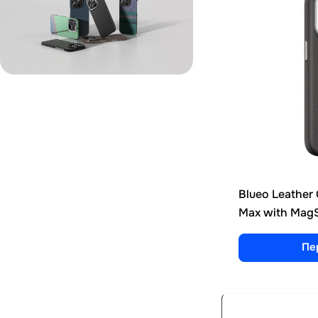
Blueo Leather 
Max with MagS
Пе