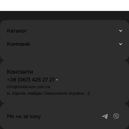
Каталог
Компанія
Контакти
+38 (067) 425 27 27
info@mobicaze.com.ua
м. Харків, майдан Захисників України , 2
Ми на зв’язку