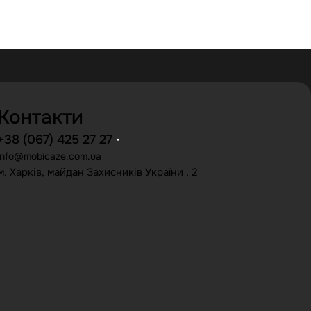
Контакти
+38 (067) 425 27 27
info@mobicaze.com.ua
м. Харків, майдан Захисників України , 2