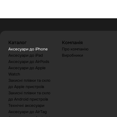
Каталог
Компанія
Аксесуари до iPhone
Про компанію
Аксесуари до iPad
Виробники
Аксесуари до AirPods
Аксесуари до Apple
Watch
Захисні плівки та скло
до Apple пристроїв
Захисні плівки та скло
до Android пристроїв
Технічні аксесуари
Аксесуари до AirTag