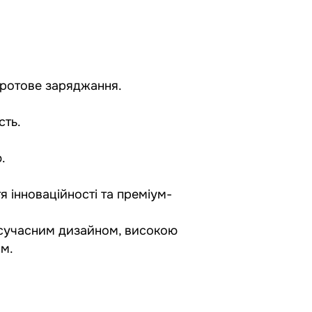
здротове заряджання.
сть.
.
я інноваційності та преміум-
 сучасним дизайном, високою
им.