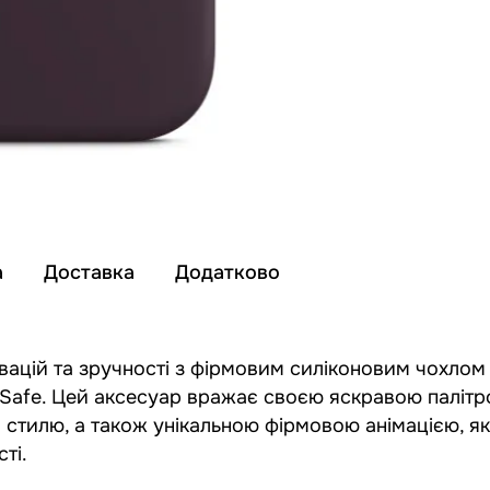
а
Доставка
Додатково
вацій та зручності з фірмовим силіконовим чохлом 
gSafe. Цей аксесуар вражає своєю яскравою палітр
а стилю, а також унікальною фірмовою анімацією, я
ті.