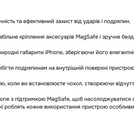
чність та ефективний захист від ударів і подряпин.
табільне кріплення аксесуарів MagSafe і зручне бе
иродні габарити iPhone, зберігаючи його елегантні
бігти подряпинам на внутрішній поверхні пристрою
ію, коли ви встановлюєте чохол, створюючи відчутт
hone з підтримкою MagSafe, щоб насолоджуватися
які роблять кожне використання пристрою особлив