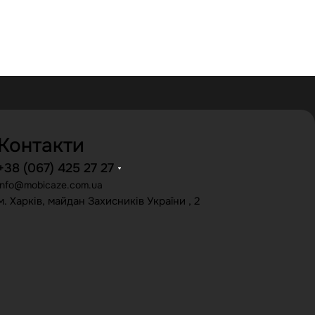
Контакти
+38 (067) 425 27 27
info@mobicaze.com.ua
м. Харків, майдан Захисників України , 2