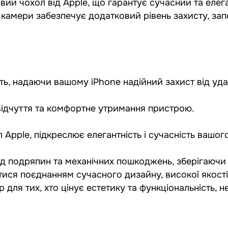
ий чохол від Apple, що гарантує сучасний та елега
 камери забезпечує додатковий рівень захисту, за
сть, надаючи вашому iPhone надійний захист від уда
 відчуття та комфортне утримання пристрою.
Apple, підкреслює елегантність і сучасність вашог
ід подряпин та механічних пошкоджень, зберігаючи 
ся поєднанням сучасного дизайну, високої якості 
 для тих, хто цінує естетику та функціональність,