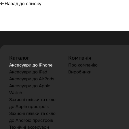
Назад до списку
Каталог
Компанія
Аксесуари до iPhone
Про компанію
Аксесуари до iPad
Виробники
Аксесуари до AirPods
Аксесуари до Apple
Watch
Захисні плівки та скло
до Apple пристроїв
Захисні плівки та скло
до Android пристроїв
Технічні аксесуари