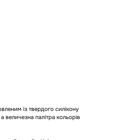
овленим із твердого силікону
 а величезна палітра кольорів