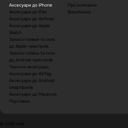
Аксесуари до iPhone
Про компанію
Аксесуари до iPad
Виробники
Аксесуари до AirPods
Аксесуари до Apple
Watch
Захисні плівки та скло
до Apple пристроїв
Захисні плівки та скло
до Android пристроїв
Технічні аксесуари
Аксесуари до AirTag
Аксесуари до Android
смартфонів
Аксесуари до Macbook
Підставки
© 2026 mobi