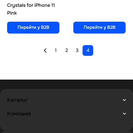
Crystals for iPhone 11
Pink
Перейти у B2B
Перейти у B2B
1
2
3
4
Каталог
Компанія