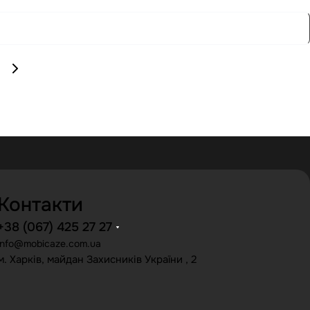
Контакти
+38 (067) 425 27 27
info@mobicaze.com.ua
м. Харків, майдан Захисників України , 2