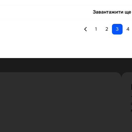
Завантажити ще
1
2
3
4