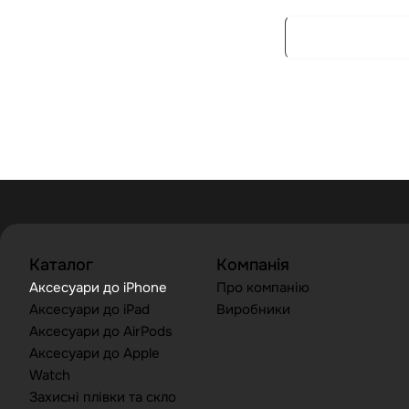
Каталог
Компанія
Аксесуари до iPhone
Про компанію
Аксесуари до iPad
Виробники
Аксесуари до AirPods
Аксесуари до Apple
Watch
Захисні плівки та скло