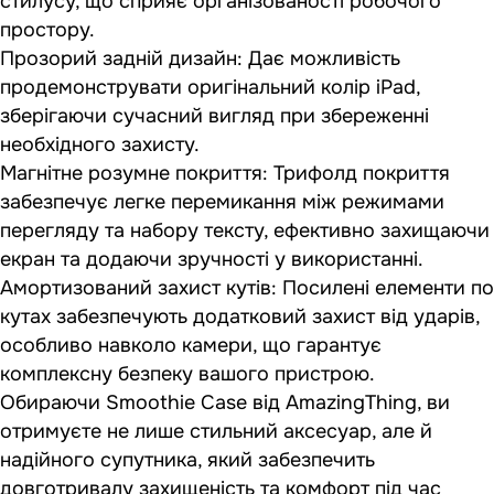
стилусу, що сприяє організованості робочого
простору.
Прозорий задній дизайн: Дає можливість
продемонструвати оригінальний колір iPad,
зберігаючи сучасний вигляд при збереженні
необхідного захисту.
Магнітне розумне покриття: Трифолд покриття
забезпечує легке перемикання між режимами
перегляду та набору тексту, ефективно захищаючи
екран та додаючи зручності у використанні.
Амортизований захист кутів: Посилені елементи по
кутах забезпечують додатковий захист від ударів,
особливо навколо камери, що гарантує
комплексну безпеку вашого пристрою.
Обираючи Smoothie Case від AmazingThing, ви
отримуєте не лише стильний аксесуар, але й
надійного супутника, який забезпечить
довготривалу захищеність та комфорт під час