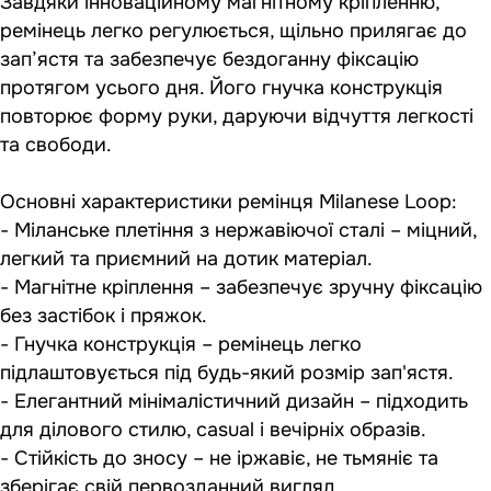
Завдяки інноваційному магнітному кріпленню,
ремінець легко регулюється, щільно прилягає до
зап’ястя та забезпечує бездоганну фіксацію
протягом усього дня. Його гнучка конструкція
повторює форму руки, даруючи відчуття легкості
та свободи.
Основні характеристики ремінця Milanese Loop:
- Міланське плетіння з нержавіючої сталі – міцний,
легкий та приємний на дотик матеріал.
- Магнітне кріплення – забезпечує зручну фіксацію
без застібок і пряжок.
- Гнучка конструкція – ремінець легко
підлаштовується під будь-який розмір зап'ястя.
- Елегантний мінімалістичний дизайн – підходить
для ділового стилю, casual і вечірніх образів.
- Стійкість до зносу – не іржавіє, не тьмяніє та
зберігає свій первозданний вигляд.