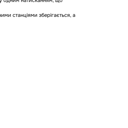
ку одним натисканням, що
ними станціями зберігається, а