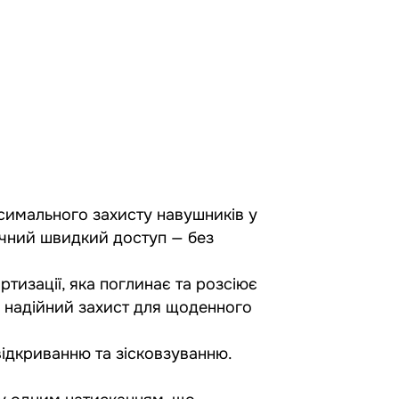
ксимального захисту навушників у
учний швидкий доступ — без
изації, яка поглинає та розсіює
 надійний захист для щоденного
відкриванню та зісковзуванню.