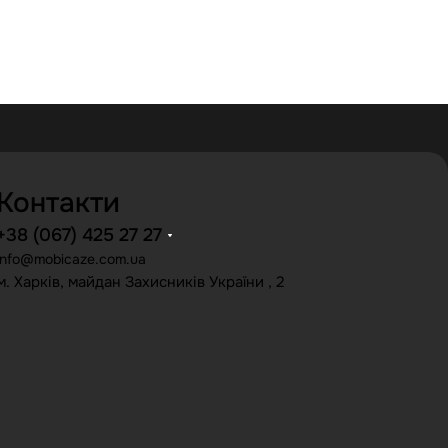
Контакти
+38 (067) 425 27 27
info@mobicaze.com.ua
м. Харків, майдан Захисників України , 2