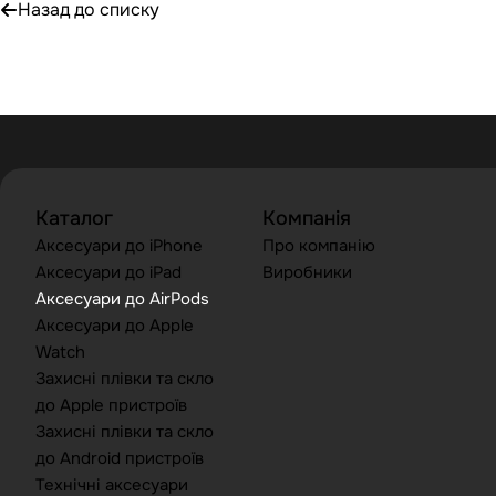
Назад до списку
Каталог
Компанія
Аксесуари до iPhone
Про компанію
Аксесуари до iPad
Виробники
Аксесуари до AirPods
Аксесуари до Apple
Watch
Захисні плівки та скло
до Apple пристроїв
Захисні плівки та скло
до Android пристроїв
Технічні аксесуари