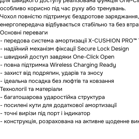
Для швидкого доступу реалізована функція One-Cl
особливо корисно під час руху або тренувань.
Чохол повністю підтримує бездротове заряджання, т
енергопередача відбувається стабільно та без втра
Основні переваги
- передова система амортизації X-CUSHION PRO™ 
- надійний механізм фіксації Secure Lock Design
- швидкий доступ завдяки One-Click Open
- повна підтримка Wireless Charging Ready
- захист від подряпин, ударів та зносу
- ідеальна посадка без люфтів та ковзання
Технології та матеріали
- багатошарова ударостійка структура
- посилені кути для додаткової амортизації
- точні вирізи під порт і індикатор
- конструкція, розрахована на активне щоденне в