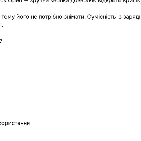
ick Open — зручна кнопка дозволяє відкрити криш
ому його не потрібно знімати. Сумісність із заряд
т.
7
икористання