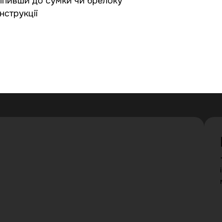
ріпивши до сумки чи брелоку
нструкції