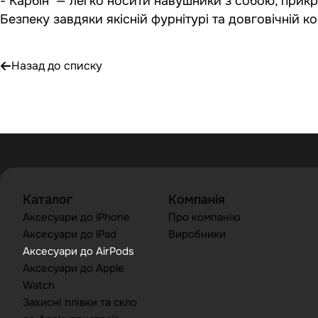
- Карбін — легко носити навушники з собою, прик
Безпеку завдяки якісній фурнітурі та довговічній ко
Назад до списку
Каталог
Компанія
Аксесуари до iPhone
Про компанію
Аксесуари до iPad
Виробники
Аксесуари до AirPods
Аксесуари до Apple
Watch
Захисні плівки та скло