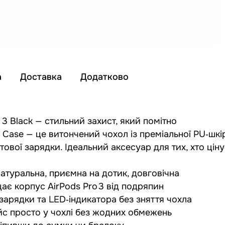
а
Доставка
Додатково
 3 Black — стильний захист, який помітно
n Case — це витончений чохол із преміальної PU‑шк
вої зарядки. Ідеальний аксесуар для тих, хто цінує
натуральна, приємна на дотик, довговічна
ає корпус AirPods Pro 3 від подряпин
 зарядки та LED‑індикатора без зняття чохла
йс просто у чохлі без жодних обмежень