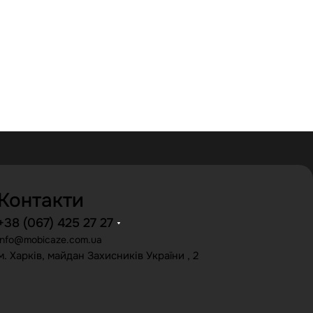
Контакти
+38 (067) 425 27 27
info@mobicaze.com.ua
м. Харків, майдан Захисників України , 2