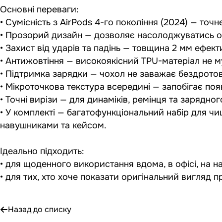
Основні переваги:
• Сумісність з AirPods 4-го покоління (2024) — точ
• Прозорий дизайн — дозволяє насолоджуватись о
• Захист від ударів та падінь — товщина 2 мм ефе
• Антижовтіння — високоякісний TPU-матеріал не мут
• Підтримка зарядки — чохол не заважає бездротові
• Мікроточкова текстура всередині — запобігає поя
• Точні вирізи — для динаміків, ремінця та зарядн
• У комплекті — багатофункціональний набір для чи
навушниками та кейсом.
Ідеально підходить:
• для щоденного використання вдома, в офісі, на н
• для тих, хто хоче показати оригінальний вигляд 
Назад до списку