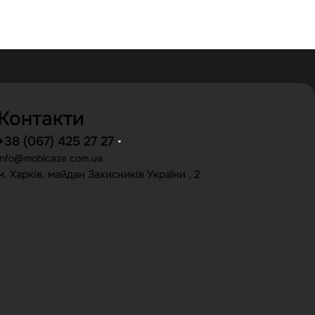
Контакти
+38 (067) 425 27 27
info@mobicaze.com.ua
м. Харків, майдан Захисників України , 2