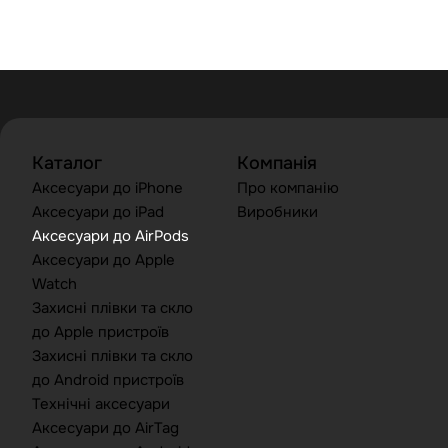
Каталог
Компанія
Аксесуари до iPhone
Про компанію
Аксесуари до iPad
Виробники
Аксесуари до AirPods
Аксесуари до Apple
Watch
Захисні плівки та скло
до Apple пристроїв
Захисні плівки та скло
до Android пристроїв
Технічні аксесуари
Аксесуари до AirTag