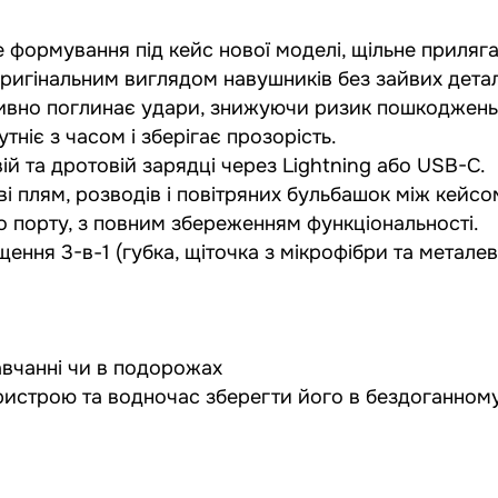
не формування під кейс нової моделі, щільне приляг
ригінальним виглядом навушників без зайвих дета
ктивно поглинає удари, знижуючи ризик пошкоджень 
ніє з часом і зберігає прозорість.
й та дротовій зарядці через Lightning або USB-C.
ві плям, розводів і повітряних бульбашок між кейсо
ого порту, з повним збереженням функціональності.
щення 3-в-1 (губка, щіточка з мікрофібри та метале
авчанні чи в подорожах
пристрою та водночас зберегти його в бездоганному