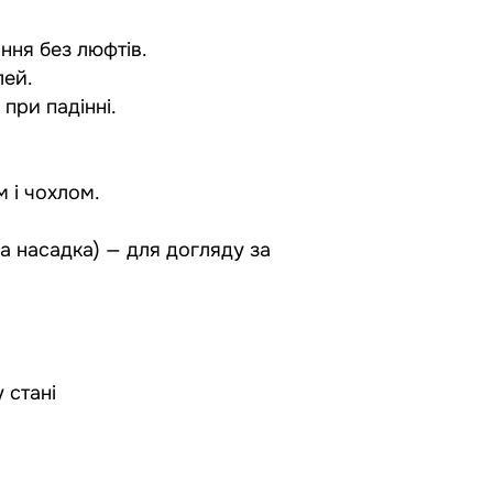
ання без люфтів.
лей.
при падінні.
м і чохлом.
ва насадка) — для догляду за
 стані