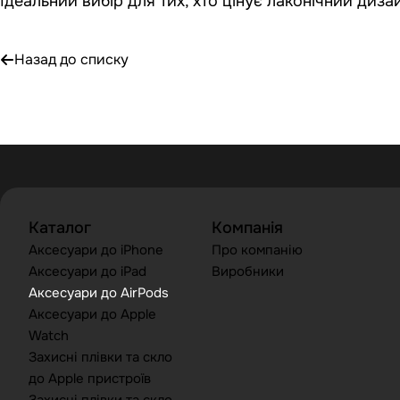
Ідеальний вибір для тих, хто цінує лаконічний диза
Назад до списку
Каталог
Компанія
Аксесуари до iPhone
Про компанію
Аксесуари до iPad
Виробники
Аксесуари до AirPods
Аксесуари до Apple
Watch
Захисні плівки та скло
до Apple пристроїв