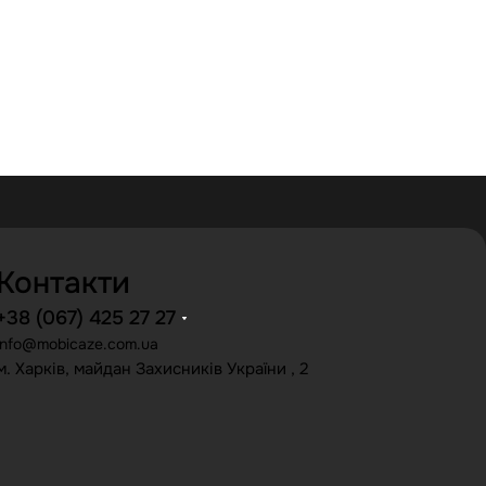
Контакти
+38 (067) 425 27 27
info@mobicaze.com.ua
м. Харків, майдан Захисників України , 2