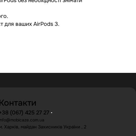
rPods без необхідності знімати
о.​
 для ваших AirPods 3.​
Контакти
+38 (067) 425 27 27
info@mobicaze.com.ua
м. Харків, майдан Захисників України , 2