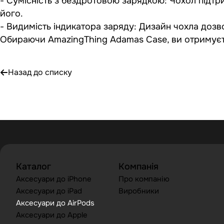
- Сумісність з бездротовою зарядкою: Чохол підтр
його.​
- Видимість індикатора заряду: Дизайн чохла дозво
Обираючи AmazingThing Adamas Case, ви отримуєте 
Назад до списку
Каталог
Компанія
Аксесуари до iPhone
Про компанію
Аксесуари до iPad
Виробники
Аксесуари до AirPods
Аксесуари до Apple