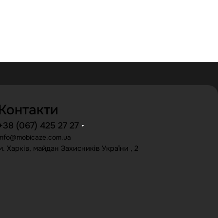
Контакти
+38 (067) 425 27 27
info@mobicaze.com.ua
м. Харків, майдан Захисників України , 2