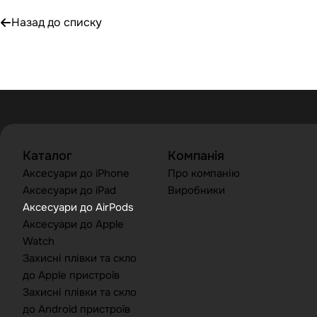
Назад до списку
Каталог
Компанія
Аксесуари до iPhone
Про компанію
Аксесуари до iPad
Виробники
Аксесуари до AirPods
Аксесуари до Apple
Watch
Захисні плівки та скло
до Apple пристроїв
Захисні плівки та скло
до Android пристроїв